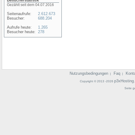
Besucherstatistik
Gezählt seit dem 04.07.2016
Seitenaufrufe:
2.612.673
Besucher:
688.204
Aufrufe heute:
1.265
Besucher heute:
278
Nutzungsbedingungen
Faq
Kont
|
|
p3xHosting
Copyright © 2013 -2026
Seite g