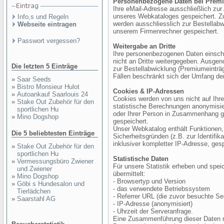
Personenbezogene Daten bei Prem
Ihre eMail-Adresse ausschließlich zur
unseres Webkataloges gespeichert. Z
Info,s und Regeln
werden ausschliesslich zur Bestellab
Webseite eintragen
unserem Firmenrechner gespeichert.
Passwort vergessen?
Weitergabe an Dritte
Ihre personenbezogenen Daten einschl
nicht an Dritte weitergegeben. Ausgen
Die letzten 5 Einträge
zur Bestellabwicklung (Premiumeinträg
Fällen beschränkt sich der Umfang der
»
Saar Seeds
»
Bistro Monsieur Hulot
Cookies & IP-Adressen
»
Autoankauf Saarlouis 24
Cookies werden von uns nicht auf Ihre
»
Stake Out Zubehör für den
statistische Berechnungen anonymisier
sportlichen Hu
oder Ihrer Person in Zusammenhang ge
»
Mino Dogshop
gespeichert.
Unser Webkatalog enthält Funktionen,
Die 5 beliebtesten Einträge
Sicherheitsgründen (z.B. zur Identifik
inklusiver kompletter IP-Adresse, ges
»
Stake Out Zubehör für den
sportlichen Hu
Statistische Daten
»
Vermessungsbüro Zwiener
Für unsere Statistik erheben und spei
und Zwiener
übermittelt:
»
Mino Dogshop
- Browsertyp und Version
»
Göbi s Hundesalon und
- das verwendete Betriebssystem
Tierlädchen
- Referrer URL (die zuvor besuchte Sei
»
Saarstahl AG
- IP-Adresse (anonymisiert)
- Uhrzeit der Serveranfrage.
Eine Zusammenführung dieser Daten m