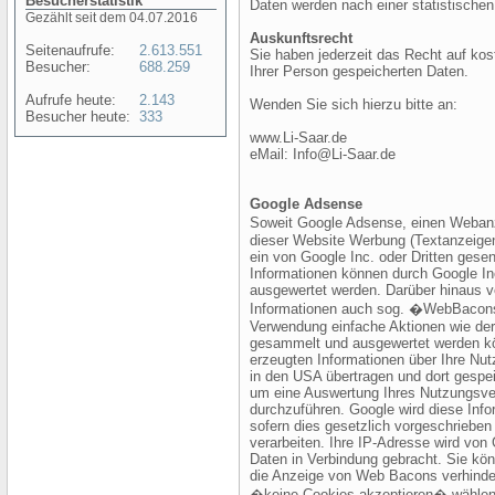
Besucherstatistik
Daten werden nach einer statistische
Gezählt seit dem 04.07.2016
Auskunftsrecht
Seitenaufrufe:
2.613.551
Sie haben jederzeit das Recht auf kos
Besucher:
688.259
Ihrer Person gespeicherten Daten.
Aufrufe heute:
2.143
Wenden Sie sich hierzu bitte an:
Besucher heute:
333
www.Li-Saar.de
eMail: Info@Li-Saar.de
Google Adsense
Soweit Google Adsense, einen Webanz
dieser Website Werbung (Textanzeigen,
ein von Google Inc. oder Dritten gese
Informationen können durch Google In
ausgewertet werden. Darüber hinaus
Informationen auch sog. �WebBacons�
Verwendung einfache Aktionen wie der
gesammelt und ausgewertet werden k
erzeugten Informationen über Ihre Nu
in den USA übertragen und dort gespei
um eine Auswertung Ihres Nutzungsve
durchzuführen. Google wird diese Info
sofern dies gesetzlich vorgeschrieben 
verarbeiten. Ihre IP-Adresse wird von
Daten in Verbindung gebracht. Sie kön
die Anzeige von Web Bacons verhinde
�keine Cookies akzeptieren� wählen (