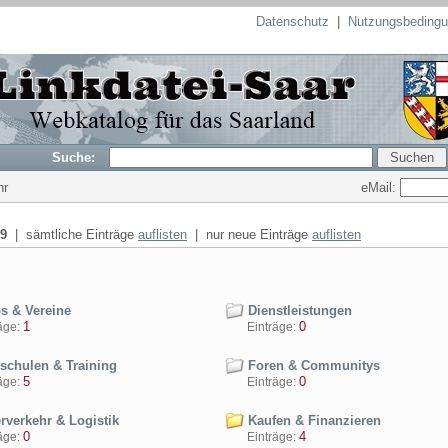
Datenschutz
|
Nutzungsbeding
Suche:
eMail:
hr
9
| sämtliche Einträge
auflisten
| nur neue Einträge
auflisten
s & Vereine
Dienstleistungen
1
0
ge:
Einträge:
schulen & Training
Foren & Communitys
5
0
ge:
Einträge:
rverkehr & Logistik
Kaufen & Finanzieren
0
4
ge:
Einträge: