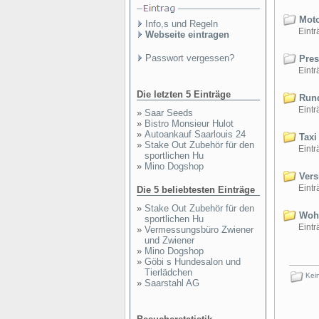
Moto
Info,s und Regeln
Einträ
Webseite eintragen
Passwort vergessen?
Pres
Einträ
Die letzten 5 Einträge
Rund
Einträ
»
Saar Seeds
»
Bistro Monsieur Hulot
»
Autoankauf Saarlouis 24
Taxi
»
Stake Out Zubehör für den
Einträ
sportlichen Hu
»
Mino Dogshop
Vers
Einträ
Die 5 beliebtesten Einträge
»
Stake Out Zubehör für den
Wohn
sportlichen Hu
Einträ
»
Vermessungsbüro Zwiener
und Zwiener
»
Mino Dogshop
»
Göbi s Hundesalon und
Tierlädchen
Kein
»
Saarstahl AG