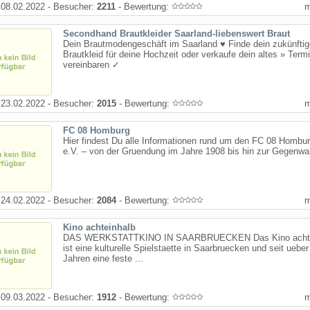
08.02.2022 - Besucher:
2211
- Bewertung:
Secondhand Brautkleider Saarland-liebenswert Braut
Dein Brautmodengeschäft im Saarland ♥ Finde dein zukünfti
Brautkleid für deine Hochzeit oder verkaufe dein altes » Term
vereinbaren ✓
23.02.2022 - Besucher:
2015
- Bewertung:
FC 08 Homburg
Hier findest Du alle Informationen rund um den FC 08 Hombu
e.V. – von der Gruendung im Jahre 1908 bis hin zur Gegenwar
24.02.2022 - Besucher:
2084
- Bewertung:
Kino achteinhalb
DAS WERKSTATT­KINO IN SAAR­BRUECKEN Das Kino achte
ist eine kulturelle Spielstaette in Saarbruecken und seit ueber
Jahren eine feste ...
09.03.2022 - Besucher:
1912
- Bewertung: