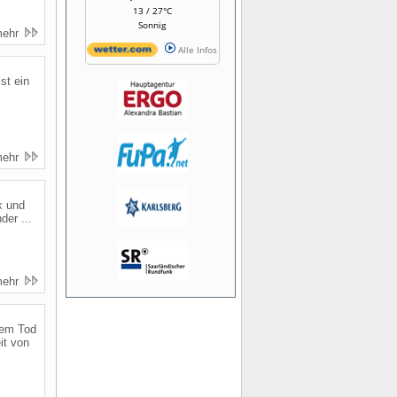
13 / 27°C
Sonnig
mehr
Alle Infos
st ein
mehr
k und
der ...
mehr
dem Tod
it von