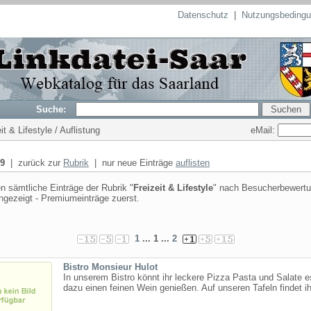
Datenschutz
|
Nutzungsbeding
Suche:
eMail:
it & Lifestyle / Auflistung
9
| zurück zur
Rubrik
| nur neue Einträge
auflisten
n sämtliche Einträge der Rubrik "
Freizeit & Lifestyle
" nach Besucherbewert
angezeigt - Premiumeinträge zuerst.
1
... 1 ...
2
Bistro Monsieur Hulot
In unserem Bistro könnt ihr leckere Pizza Pasta und Salate 
dazu einen feinen Wein genießen. Auf unseren Tafeln findet ihr