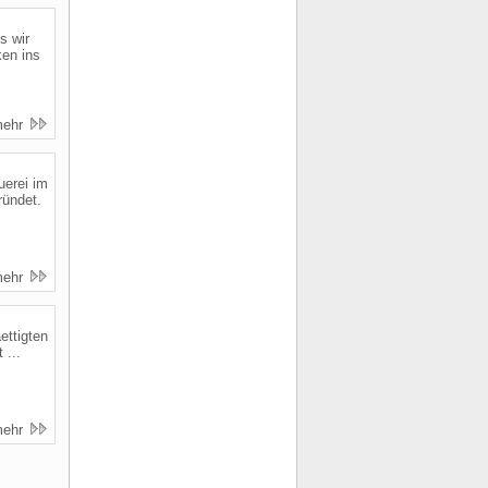
s wir
en ins
mehr
uerei im
ründet.
mehr
ettigten
 ...
mehr