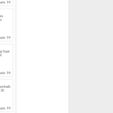
mehr
ges
in
mehr
rg-Saar
t.
mehr
inhalb
 30
mehr