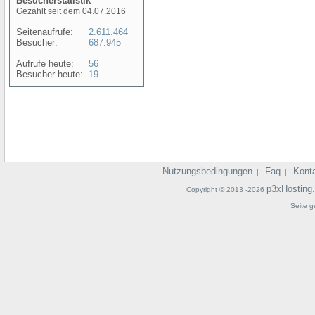
Besucherstatistik
Gezählt seit dem 04.07.2016
Seitenaufrufe:
2.611.464
Besucher:
687.945
Aufrufe heute:
56
Besucher heute:
19
Nutzungsbedingungen
Faq
Kont
|
|
p3xHosting
Copyright © 2013 -2026
Seite g