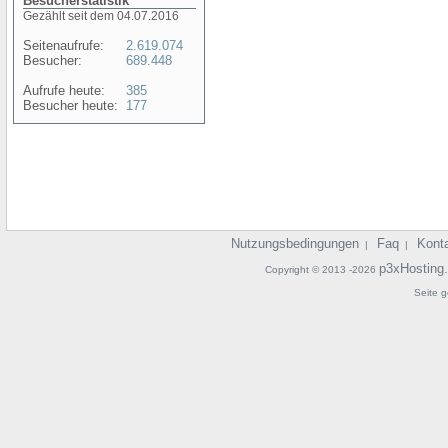
Besucherstatistik
Gezählt seit dem 04.07.2016
Seitenaufrufe:
2.619.074
Besucher:
689.448
Aufrufe heute:
385
Besucher heute:
177
Nutzungsbedingungen
Faq
Kont
|
|
p3xHosting
Copyright © 2013 -2026
Seite g